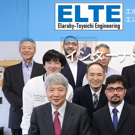
エ
エ
インターナ